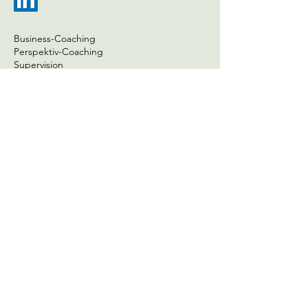
Business-Coaching
Perspektiv-Coaching
Supervision
Mediation
Teamentwicklung
Organisationsentwicklung
Seminare
Startseite
Newsletter
Hier anmelden