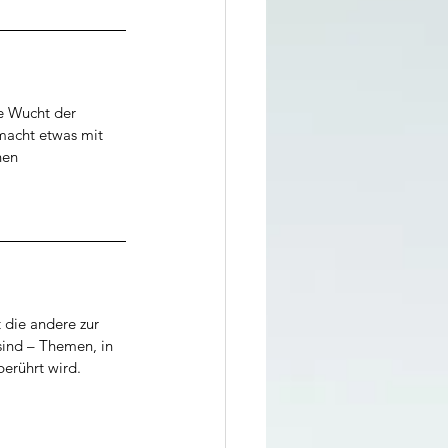
e Wucht der 
macht etwas mit 
nen 
 die andere zur 
sind – Themen, in 
berührt wird.