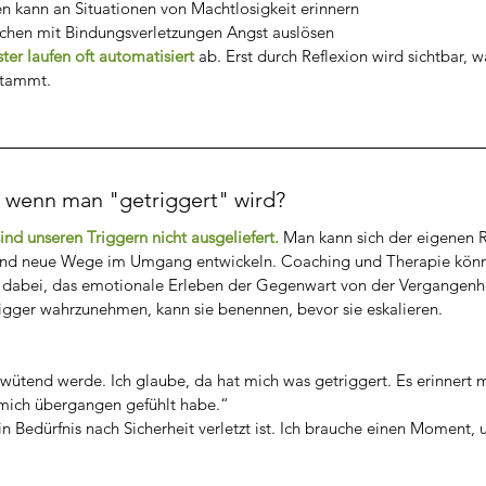
en kann an Situationen von Machtlosigkeit erinnern
chen mit Bindungsverletzungen Angst auslösen
er laufen oft automatisiert 
ab. Erst durch Reflexion wird sichtbar, w
stammt.
 wenn man "getriggert" wird?
ind unseren Triggern nicht ausgeliefert.
 Man kann sich der eigenen R
nd neue Wege im Umgang entwickeln. Coaching und Therapie können
 ist dabei, das emotionale Erleben der Gegenwart von der Vergangenh
rigger wahrzunehmen, kann sie benennen, bevor sie eskalieren. 
 wütend werde. Ich glaube, da hat mich was getriggert. Es erinnert m
h mich übergangen gefühlt habe.“
n Bedürfnis nach Sicherheit verletzt ist. Ich brauche einen Moment, 