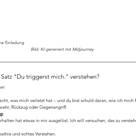
"Du triggerst mich." - eine Einladung    
Bild: KI-generiert mit Midjourney
Satz "Du triggerst mich." verstehen?
er:
ht, was mich verletzt hat – und du bist schuld daran, wie ich mich 
bwehr, Rückzug oder Gegenangriff.
g:
halten hat etwas in mir ausgelöst. Ich will versuchen, das zu versteh
athie und echtes Verstehen.