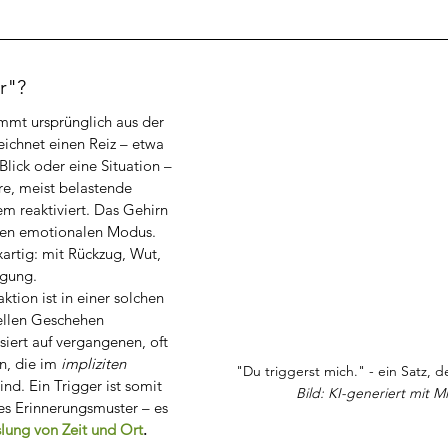
r"?
ammt ursprünglich aus der 
ichnet einen Reiz – etwa 
 Blick oder eine Situation – 
re, meist belastende 
m reaktiviert. Das Gehirn 
lten emotionalen Modus. 
xartig: mit Rückzug, Wut, 
egung.
tion ist in einer solchen 
ellen Geschehen 
ert auf vergangenen, oft 
n, die im 
impliziten 
"Du triggerst mich." - ein Satz, de
ind. Ein Trigger ist somit 
Bild: KI-generiert mit M
tes Erinnerungsmuster – es 
lung von Zeit und Ort
.