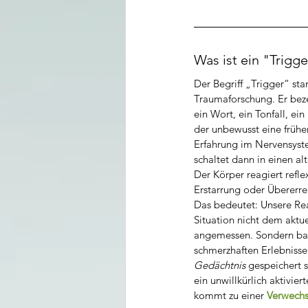
Was ist ein "Trigge
Der Begriff „Trigger“ st
Traumaforschung. Er beze
ein Wort, ein Tonfall, ein
der unbewusst eine frühe
Erfahrung im Nervensyste
schaltet dann in einen a
Der Körper reagiert refle
Erstarrung oder Übererr
Das bedeutet: Unsere Reak
Situation nicht dem aktu
angemessen. Sondern basi
schmerzhaften Erlebnisse
Gedächtnis
 gespeichert s
ein unwillkürlich aktivier
kommt zu einer 
Verwechs