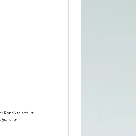
r Konflikte schürt 
idjourney