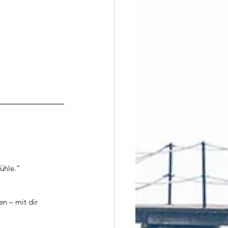
   												
fühle.“
en – mit dir 