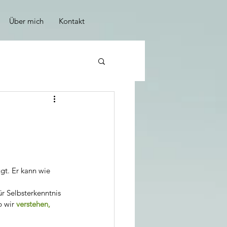
Über mich
Kontakt
gt. Er kann wie 
ür Selbsterkenntnis 
 wir 
verstehen, 