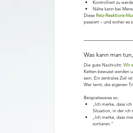
Kontrolliert zu werd
Nähe kann bei Mens
Diese 
Reiz-Reaktions-Must
passiert – und woher es 
Was kann man tun,
Die gute Nachricht: 
Wir s
Ketten bewusst werden u
sein. Ein zentrales Ziel
Wer lernt, die eigenen T
Beispielsweise so:
„Ich merke, dass ich
Situation, in der ic
„Ich merke, dass mei
sortieren.“