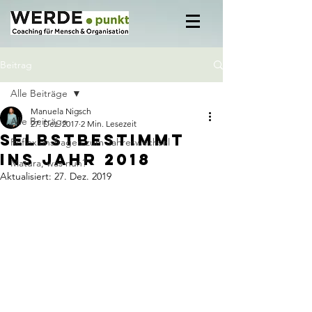
Beitrag
Alle Beiträge
Manuela Nigsch
Alle Beiträge
27. Dez. 2017
2 Min. Lesezeit
Selbstbestimmt
Reflexionsfragen zum Jahreswechsel
ins Jahr 2018
Matura, was nun?
Aktualisiert:
27. Dez. 2019