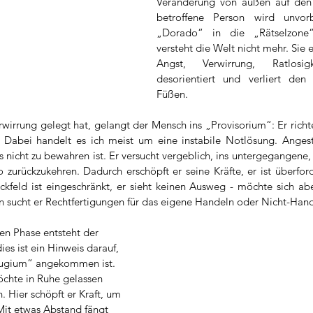
Veränderung von außen auf den K
betroffene Person wird unvor
„Dorado“ in die „Rätselzone“
versteht die Welt nicht mehr. Sie e
Angst, Verwirrung, Ratlosigk
desorientiert und verliert den
Füßen.
wirrung gelegt hat, gelangt der Mensch ins „Provisorium“: Er richte
. Dabei handelt es ich meist um eine instabile Notlösung. Angest
nicht zu bewahren ist. Er versucht vergeblich, ins untergegangene, 
o zurückzukehren. Dadurch erschöpft er seine Kräfte, er ist überford
ickfeld ist eingeschränkt, er sieht keinen Ausweg - möchte sich abe
sen sucht er Rechtfertigungen für das eigene Handeln oder Nicht-Han
n Phase entsteht der 
es ist ein Hinweis darauf, 
fugium“ angekommen ist. 
möchte in Ruhe gelassen 
 Hier schöpft er Kraft, um 
it etwas Abstand fängt 