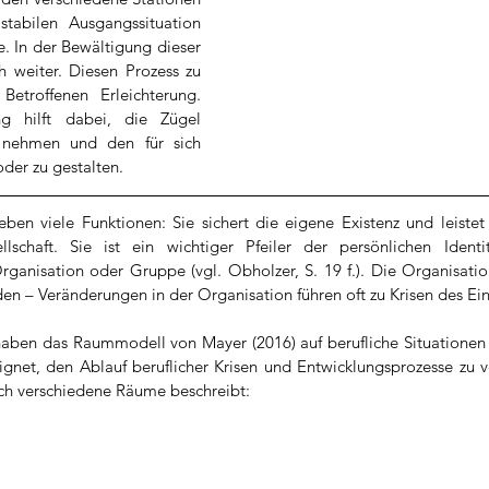
stabilen Ausgangssituation 
. In der Bewältigung dieser 
h weiter. Diesen Prozess zu 
etroffenen Erleichterung. 
ng hilft dabei, die Zügel 
 nehmen und den für sich 
oder zu gestalten.
ben viele Funktionen: Sie sichert die eigene Existenz und leistet
lschaft. Sie ist ein wichtiger Pfeiler der persönlichen Identit
rganisation oder Gruppe (vgl. Obholzer, S. 19 f.). Die Organisatio
en – Veränderungen in der Organisation führen oft zu Krisen des Ein
aben das Raummodell von Mayer (2016) auf berufliche Situationen 
ignet, den Ablauf beruflicher Krisen und Entwicklungsprozesse zu v
ch verschiedene Räume beschreibt: