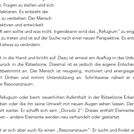
, Fragen zu stellen und sich 
lektieren. Es entsteht der 
zu verstehen. Der Mensch 
ektiven und entwickelt 
nft sein sollte und was nicht. Irgendwann wird das „Refugium“ zu eng
e zu treten und ist auf der Suche nach einer neuen Perspektive. Es ent
d etwas zu verändern.
t in die Hand und bricht auf. Dazu ist erneut ein Ausflug in das Un
rück in die Rätselzone. Diesmal ist es jedoch die eigene Entscheidu
tbestimmt an. Der Mensch ist neugierig, motiviert und energiegela
t Dritten und nimmt Unterstützung an. Schrittweise nähert er s
er Resonanzraum:
m Refugium oder beim neuerlichen Aufenthalt in der Rätselzone Erke
aben oder die ihn seine Umwelt mit neuen Augen sehen lassen. Der
t weiter. Er schafft sich sein „Dorado 2“: Dieses enthält Elemente
ben – andere Elemente werden neu verhandelt oder gestaltet.
et er sich aber auch für einen „Resonanzraum“: Er sucht und findet e