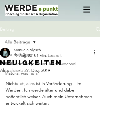
Beitrag
Alle Beiträge
Manuela Nigsch
Alle Beiträge
19. Aug. 2018
1 Min. Lesezeit
Neuigkeiten
Reflexionsfragen zum Jahreswechsel
Aktualisiert:
27. Dez. 2019
Matura, was nun?
Nichts ist, alles ist in Veränderung – im 
Werden. Ich werde älter und dabei 
hoffentlich weiser. Auch mein Unternehmen 
entwickelt sich weiter: