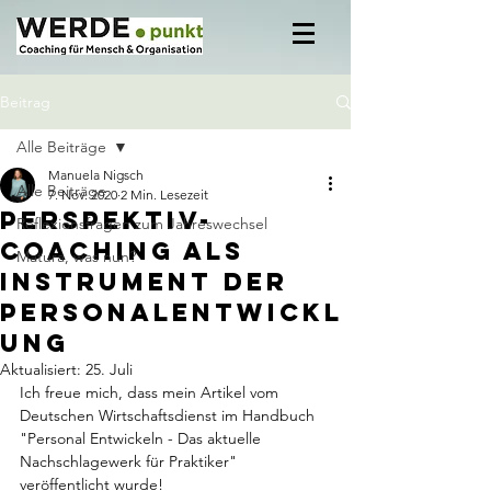
Beitrag
Alle Beiträge
Manuela Nigsch
Alle Beiträge
7. Nov. 2020
2 Min. Lesezeit
Perspektiv-
Reflexionsfragen zum Jahreswechsel
Coaching als
Matura, was nun?
Instrument der
Personalentwickl
ung
Aktualisiert:
25. Juli
Ich freue mich, dass mein Artikel vom 
Deutschen Wirtschaftsdienst im Handbuch 
"Personal Entwickeln - Das aktuelle 
Nachschlagewerk für Praktiker" 
veröffentlicht wurde! 